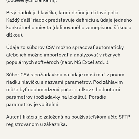
(oddelených čiarkami).
Prvý riadok je hlavička, ktorá definuje dátové polia.
Každý ďalší riadok predstavuje definíciu a údaje jedného
konkrétneho miesta (definovaného zemepisnou šírkou a
dĺžkou).
Údaje zo súborov CSV možno spracovať automaticky
alebo ich možno importovať a analyzovať v rôznych
populárnych softvéroch (napr. MS Excel atď...).
Súbor CSV s požiadavkou na údaje musí mať v prvom
riadku hlavičku s názvami parametrov. Pod záhlavím
môže byť neobmedzený počet riadkov s hodnotami
parametrov (požiadavky na lokalitu). Poradie
parametrov je voliteľné.
Autentifikácia je založená na používateľskom účte SFTP
registrovanom u zákazníka.