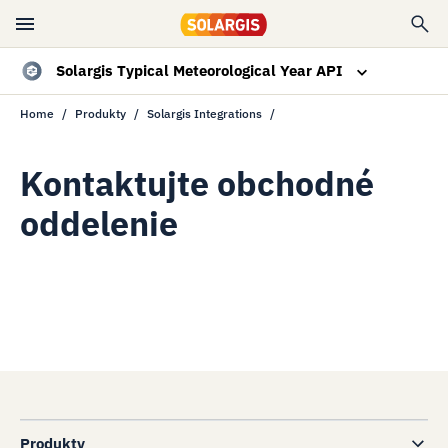
Solargis Typical Meteorological Year API
Home
Produkty
Solargis Integrations
Prehľad
Špecifikácie
Kontaktujte obchodné
oddelenie
Zdroje
Kontaktujte nás
Produkty