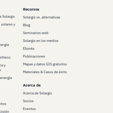
Recursos
s Solargis
Solargis vs. alternativas
 solares y
Blog
Seminarios web
Solargis en los medios
nergía
Ebooks
Publicaciones
oltaico
Mapas y datos GIS gratuitos
ca y
o
Materiales & Casos de éxito
 energía
Acerca de
Acerca de Solargis
Socios
ntos
Eventos
cisión