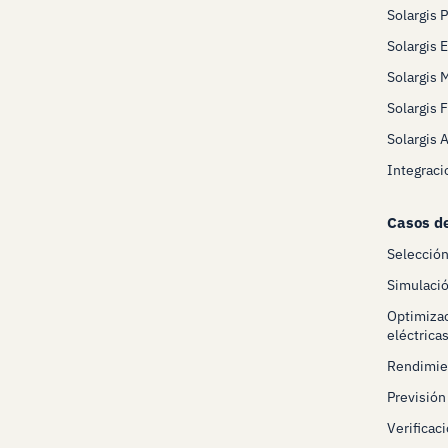
Solargis 
Solargis 
Solargis 
Solargis 
Solargis 
Integraci
Casos d
Selecció
Simulació
Optimizac
eléctrica
Rendimien
Previsión
Verificaci