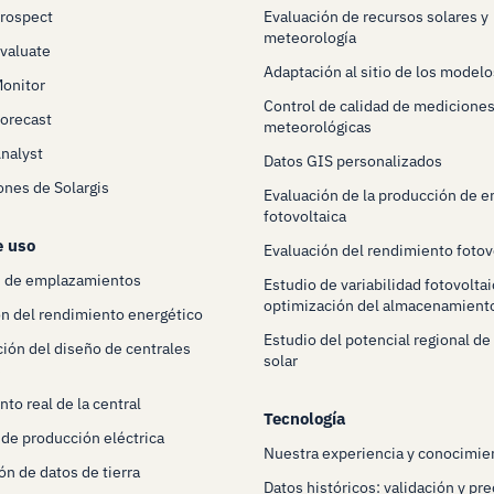
Prospect
Evaluación de recursos solares y
meteorología
Evaluate
Adaptación al sitio de los modelo
Monitor
Control de calidad de mediciones
Forecast
meteorológicas
Analyst
Datos GIS personalizados
ones de Solargis
Evaluación de la producción de e
fotovoltaica
e uso
Evaluación del rendimiento fotov
n de emplazamientos
Estudio de variabilidad fotovoltai
optimización del almacenamient
n del rendimiento energético
Estudio del potencial regional de
ión del diseño de centrales
solar
s
to real de la central
Tecnología
 de producción eléctrica
Nuestra experiencia y conocimie
ón de datos de tierra
Datos históricos: validación y pre