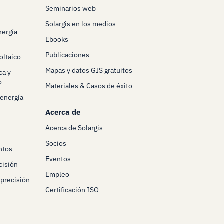
Seminarios web
Solargis en los medios
nergía
Ebooks
Publicaciones
oltaico
Mapas y datos GIS gratuitos
ca y
o
Materiales & Casos de éxito
 energía
Acerca de
Acerca de Solargis
Socios
ntos
Eventos
cisión
Empleo
 precisión
Certificación ISO