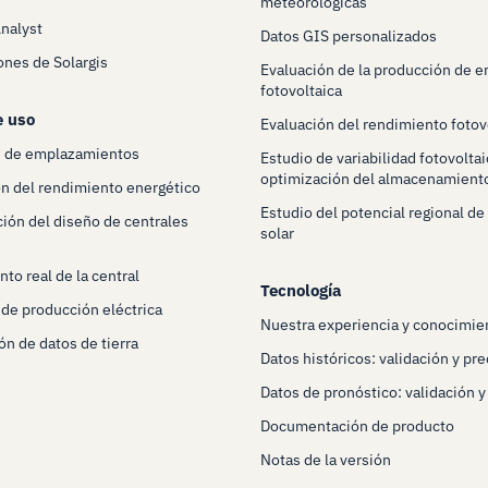
meteorológicas
Analyst
Datos GIS personalizados
ones de Solargis
Evaluación de la producción de e
fotovoltaica
e uso
Evaluación del rendimiento fotov
n de emplazamientos
Estudio de variabilidad fotovoltai
optimización del almacenamient
n del rendimiento energético
Estudio del potencial regional de
ión del diseño de centrales
solar
s
to real de la central
Tecnología
 de producción eléctrica
Nuestra experiencia y conocimie
ón de datos de tierra
Datos históricos: validación y pre
Datos de pronóstico: validación y
Documentación de producto
Notas de la versión