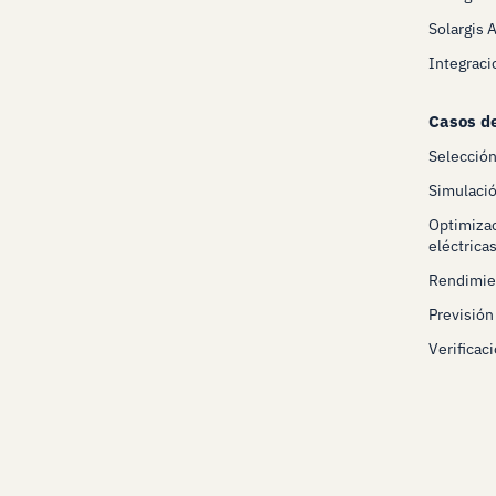
Solargis 
Integraci
Casos d
Selecció
Simulació
Optimizac
eléctrica
Rendimien
Previsión
Verificaci