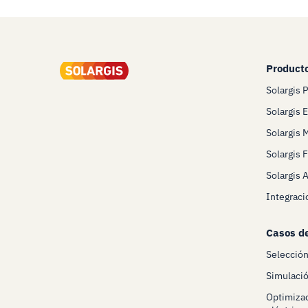
Product
Solargis 
Solargis 
Solargis 
Solargis 
Solargis 
Integraci
Casos d
Selecció
Simulació
Optimizac