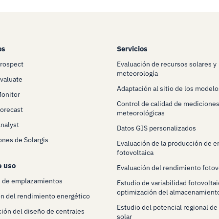
os
Servicios
Prospect
Evaluación de recursos solares y
meteorología
Evaluate
Adaptación al sitio de los modelo
Monitor
Control de calidad de mediciones
Forecast
meteorológicas
Analyst
Datos GIS personalizados
ones de Solargis
Evaluación de la producción de e
fotovoltaica
e uso
Evaluación del rendimiento fotov
n de emplazamientos
Estudio de variabilidad fotovoltai
optimización del almacenamient
n del rendimiento energético
Estudio del potencial regional de
ión del diseño de centrales
solar