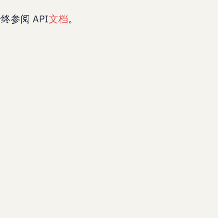
终参阅 API
文档
。