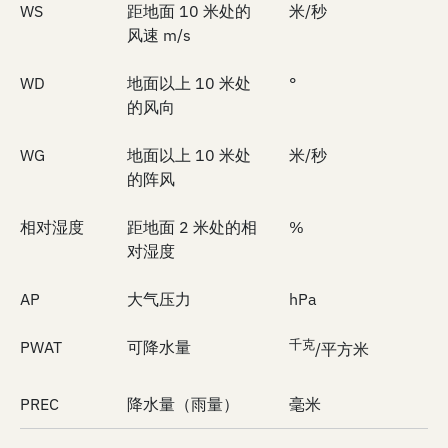
WS
距地面 10 米处的
米/秒
风速 m/s
WD
地面以上 10 米处
°
的风向
WG
地面以上 10 米处
米/秒
的阵风
相对湿度
距地面 2 米处的相
%
对湿度
AP
大气压力
hPa
千克
PWAT
可降水量
/平方米
PREC
降水量（雨量）
毫米