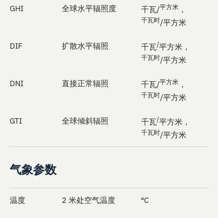
平方米
GHI
全球水平辐照度
千瓦/
，
千瓦时
/平方米
/
DIF
扩散水平辐照
千瓦
平方米，
千瓦时
/平方米
平方米
DNI
直接正常辐照
千瓦/
，
千瓦时
/平方米
/
GTI
全球倾斜辐照
千瓦
平方米，
千瓦时
/平方米
气象参数
温度
2 米处空气温度
°C