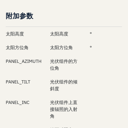
附加参数
太阳高度
太阳高度
°
太阳方位角
太阳方位角
°
PANEL_AZIMUTH
光伏组件的方
位角
PANEL_TILT
光伏组件的倾
斜度
PANEL_INC
光伏组件上直
接辐照的入射
角